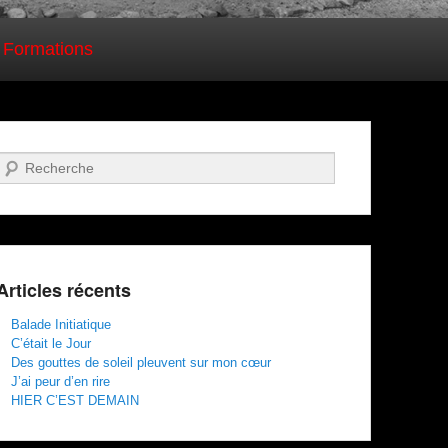
 Formations
Recherche
Articles récents
Balade Initiatique
C’était le Jour
Des gouttes de soleil pleuvent sur mon cœur
J’ai peur d’en rire
HIER C’EST DEMAIN