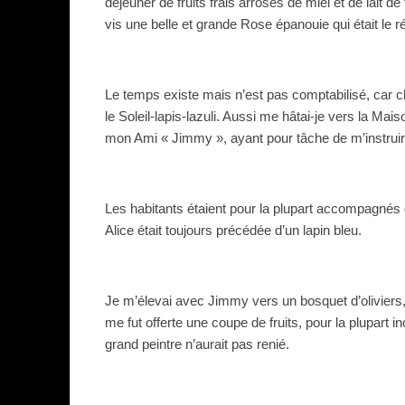
déjeuner de fruits frais arrosés de miel et de lait de 
vis une belle et grande Rose épanouie qui était le 
Le temps existe mais n’est pas comptabilisé, car ch
le Soleil-lapis-lazuli. Aussi me hâtai-je vers la Ma
mon Ami « Jimmy », ayant pour tâche de m’instruir
Les habitants étaient pour la plupart accompagnés 
Alice était toujours précédée d’un lapin bleu.
Je m’élevai avec Jimmy vers un bosquet d’oliviers, 
me fut offerte une coupe de fruits, pour la plupart i
grand peintre n’aurait pas renié.