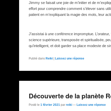
Jimmy se faisait une joie de m’initier et de m’expl
effort pour comprendre comment s’élever sans utilise
patient en m’expliquant la magie des mots, leur action
J’assistai à une conférence impromptue. L’orateur
science supérieure, transposée et spiritualisée, peu
qu’intelligent, et doit garder sa place modeste de si
Publié dans
Reiki
|
Laissez une réponse
Découverte de la planète R
Posté le
1 février 2021
par
reiki
—
Laissez une réponse