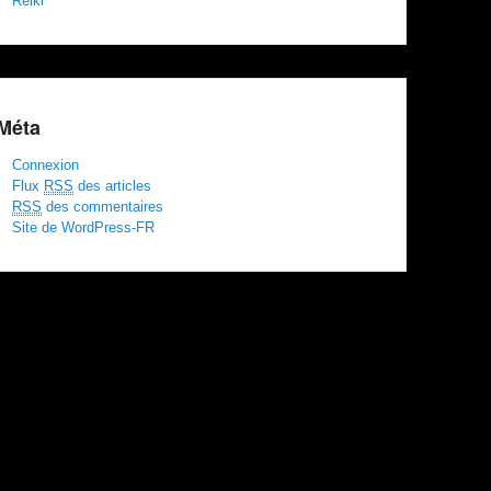
Reiki
Méta
Connexion
Flux
RSS
des articles
RSS
des commentaires
Site de WordPress-FR