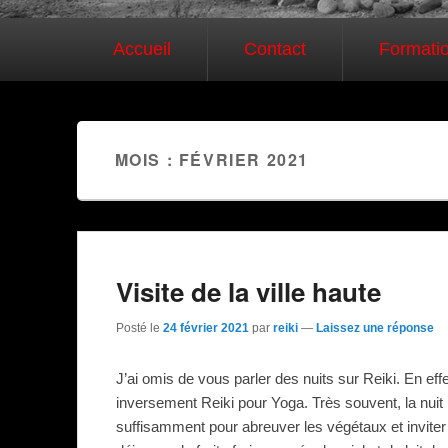
Premier menu
Passer au contenu principal
Passer au contenu secondaire
Accueil
Contact
Formati
MOIS : FÉVRIER 2021
Visite de la ville haute
Posté le
24 février 2021
par
reiki
—
Laissez une réponse
J’ai omis de vous parler des nuits sur Reiki. En eff
inversement Reiki pour Yoga. Très souvent, la nuit il
suffisamment pour abreuver les végétaux et inviter