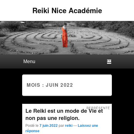
Reiki Nice Académie
Premier menu
Passer au contenu principal
Passer au contenu secondaire
MOIS : JUIN 2022
REPRÉSENTÉ
Le Reiki est un mode de Vie et
non pas une religion.
Posté le
7 juin 2022
par
reiki
—
Laissez une
réponse