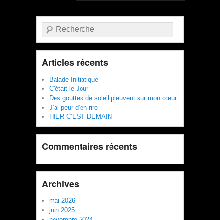
Recherche
Articles récents
Balade Initiatique
C’était le Jour
Des gouttes de soleil pleuvent sur mon cœur
J’ai peur d’en rire
HIER C’EST DEMAIN
Commentaires récents
Archives
mai 2026
juin 2025
novembre 2024