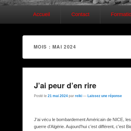
Premier menu
Passer au contenu principal
Passer au contenu secondaire
Accueil
Contact
Formati
MOIS : MAI 2024
J’ai peur d’en rire
Posté le
21 mai 2024
par
reiki
—
Laissez une réponse
J’ai vécu le bombardement Américain de NICE, les 
guerre d’Algérie. Aujourd’hui c’est différent, c’es