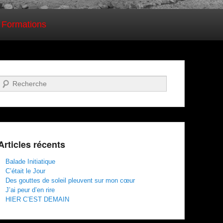
 Formations
Recherche
Articles récents
Balade Initiatique
C’était le Jour
Des gouttes de soleil pleuvent sur mon cœur
J’ai peur d’en rire
HIER C’EST DEMAIN