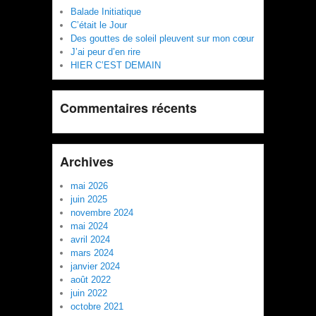
Balade Initiatique
C’était le Jour
Des gouttes de soleil pleuvent sur mon cœur
J’ai peur d’en rire
HIER C’EST DEMAIN
Commentaires récents
Archives
mai 2026
juin 2025
novembre 2024
mai 2024
avril 2024
mars 2024
janvier 2024
août 2022
juin 2022
octobre 2021