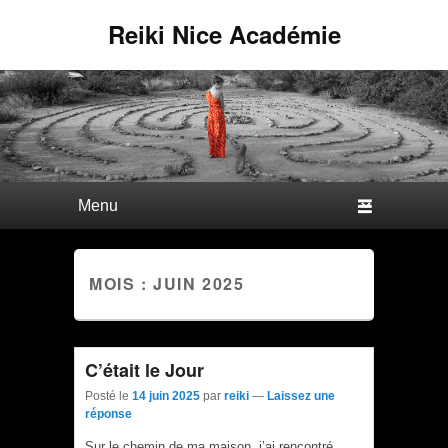
Reiki Nice Académie
Premier menu
Passer au contenu principal
Passer au contenu secondaire
MOIS : JUIN 2025
C’était le Jour
Posté le
14 juin 2025
par
reiki
—
Laissez une
réponse
Sur le chemin de ma maison, j’ai rencontré