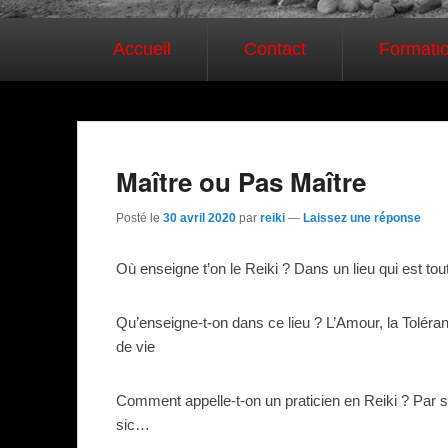
Premier menu
Passer au contenu principal
Passer au contenu secondaire
Accueil
Contact
Formati
Maître ou Pas Maître
Posté le
30 avril 2020
par
reiki
—
Laissez une réponse
Où enseigne t’on le Reiki ? Dans un lieu qui est tou
Qu’enseigne-t-on dans ce lieu ? L’Amour, la Toléranc
de vie
Comment appelle-t-on un praticien en Reiki ? Par s
sic…