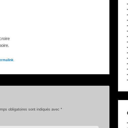
croire
oire.
ermalink
.
ps obligatoires sont indiqués avec
*