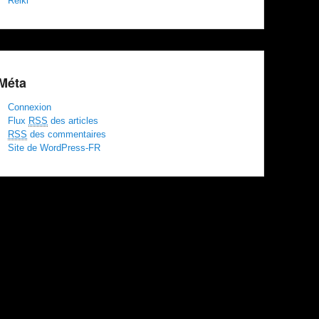
Reiki
Méta
Connexion
Flux
RSS
des articles
RSS
des commentaires
Site de WordPress-FR