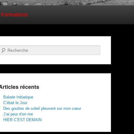
 Formations
Recherche
Articles récents
Balade Initiatique
C’était le Jour
Des gouttes de soleil pleuvent sur mon cœur
J’ai peur d’en rire
HIER C’EST DEMAIN