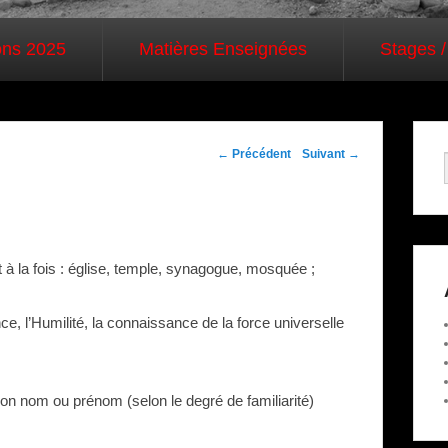
ons 2025
Matières Enseignées
Stages /
Navigation dans les
←
Précédent
Suivant
→
articles
t à la fois : église, temple, synagogue, mosquée ;
e, l’Humilité, la connaissance de la force universelle
on nom ou prénom (selon le degré de familiarité)